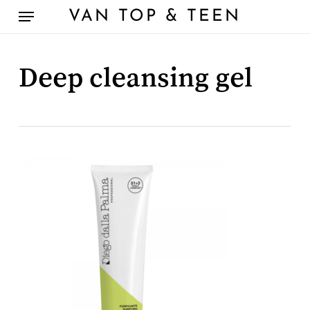
Skip
Menu
VAN TOP & TEEN
to
main
content
Deep cleansing gel