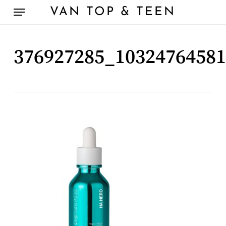
Skip
Menu
VAN TOP & TEEN
to
main
content
376927285_1032476458