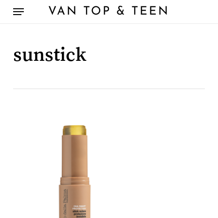
Skip
Menu
VAN TOP & TEEN
to
main
content
sunstick