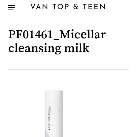
Skip
Menu
VAN TOP & TEEN
to
main
content
PF01461_Micellar
cleansing milk