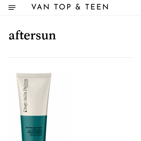
Skip
Menu
VAN TOP & TEEN
to
main
content
aftersun