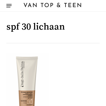
Skip
Menu
VAN TOP & TEEN
to
main
content
spf 30 lichaan