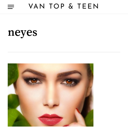
Skip
Menu
VAN TOP & TEEN
to
main
content
neyes