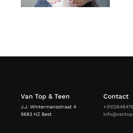
Van Top & Teen
Contact
J.J. Wintermansstraat 4
+31(0)64647
5683 HZ Best
info@vantop