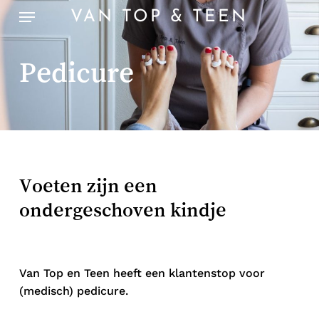
Skip
Menu
VAN TOP & TEEN
to
main
content
Pedicure
Voeten zijn een
ondergeschoven kindje
Van Top en Teen heeft een klantenstop voor
(medisch) pedicure.