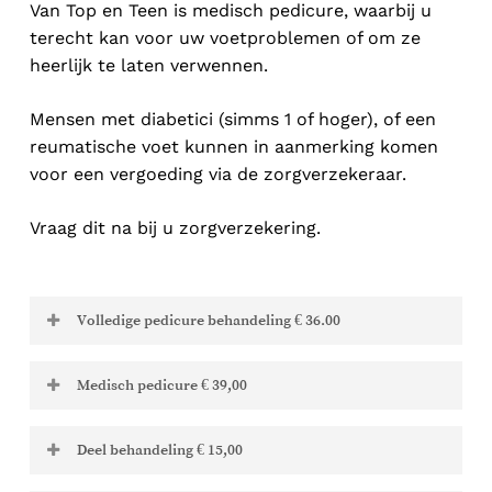
Van Top en Teen is medisch pedicure, waarbij u
terecht kan voor uw voetproblemen of om ze
heerlijk te laten verwennen.
Mensen met diabetici (simms 1 of hoger), of een
reumatische voet kunnen in aanmerking komen
voor een vergoeding via de zorgverzekeraar.
Vraag dit na bij u zorgverzekering.
Volledige pedicure behandeling € 36.00
Deze behandeling bestaat uit:
Medisch pedicure € 39,00
Knippen van de nagels
Voor de Diabetisch en/of reumatisch voet
.
Fraise van de nagels
Deel behandeling € 15,00
Deze behandeling kan evt. vergoed worden
Verwijderen van eelt
door uw zorgverzekering. Check dit zelf bij uw