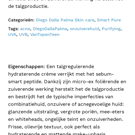
de talgproductie.
Categorieën:
Diego Dalla Palma Skin care
,
Smart Pure
Tags:
acne
,
DiegoDallaPalma
,
onzuiverehuid
,
Purifying
,
UVA
,
UVB
,
VanTopenTeen
Eigenschappen:
Een talgregulerende
hydraterende crème verrijkt met het sebum-
smart peptide. Dankzij zijn micro-ex foliërende en
zuiverende werking herstelt het de talgproductie
en bestrijdt het de typische imperfecties van
combinatiehuid, onzuivere of acnegevoelige huid:
glanzende uitstraling, vergrote poriën, mee-eters
en whiteheads, ongelijke teint en onzuiverheden.
Frisse, olievrije textuur, ook perfect als
hydraterende en mattende make-upbasis