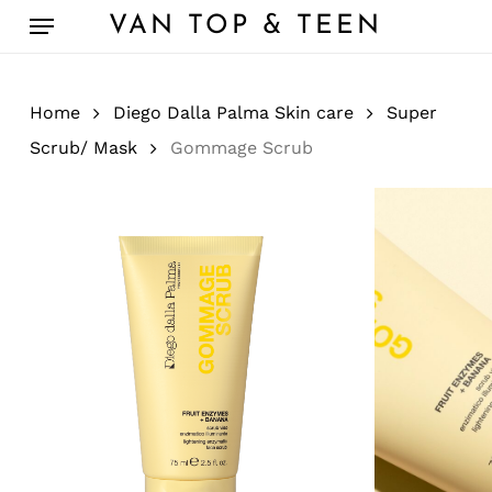
Skip
Menu
VAN TOP & TEEN
to
main
content
Home
Diego Dalla Palma Skin care
Super
Scrub/ Mask
Gommage Scrub