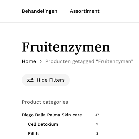
Skip
Behandelingen
Assortiment
to
main
content
Fruitenzymen
Home
Producten getagged “Fruitenzymen”
Hide
Filters
Product categories
Diego Dalla Palma Skin care
47
Cell Detoxium
5
Fillift
3