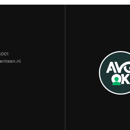
6001
enteen.nl