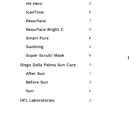
HA Hero
5
IconTime
6
Resurface
7
Resurface Bright C
5
Smart Pure
6
Soothing
4
Super Scrub/ Mask
6
Diego Dalla Palma Sun Care
7
After Sun
1
Before Sun
2
Sun
4
HFL Laboratories
3