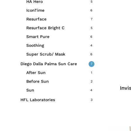
HA Hero
5
IconTime
6
Resurface
7
Resurface Bright C
5
Smart Pure
6
Soothing
4
Super Scrub/ Mask
6
Diego Dalla Palma Sun Care
7
After Sun
1
Before Sun
2
Invi
Sun
4
HFL Laboratories
3