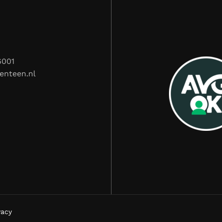
6001
enteen.nl
vacy