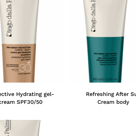
ective Hydrating gel-
Refreshing After S
cream SPF30/50
Cream body