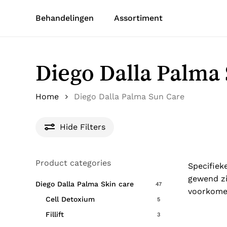
Skip
Behandelingen
Assortiment
to
main
content
Diego Dalla Palma
Home
Diego Dalla Palma Sun Care
Hide
Filters
Product categories
Specifiek
gewend zi
Diego Dalla Palma Skin care
47
voorkomen
Cell Detoxium
5
Fillift
3