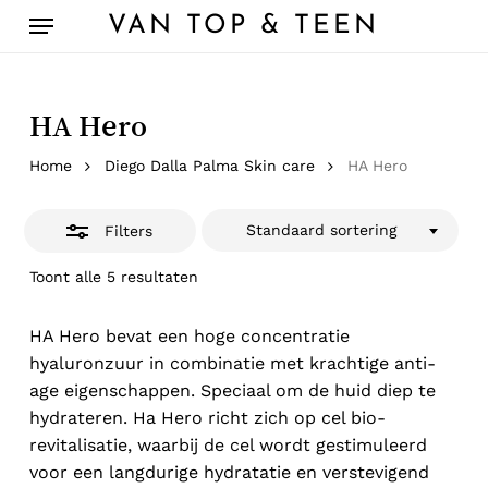
Skip
Menu
VAN TOP & TEEN
to
Close
main
Filters
content
HA Hero
Home
Diego Dalla Palma Skin care
HA Hero
Standaard sortering
Filters
Toont alle 5 resultaten
HA Hero bevat een hoge concentratie
hyaluronzuur in combinatie met krachtige anti-
age eigenschappen. Speciaal om de huid diep te
hydrateren. Ha Hero richt zich op cel bio-
revitalisatie, waarbij de cel wordt gestimuleerd
voor een langdurige hydratatie en verstevigend