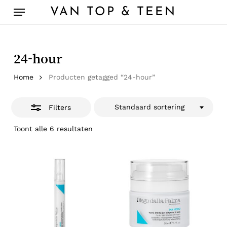
Skip
Menu
VAN TOP & TEEN
to
Close
main
Filters
content
24-hour
Home
Producten getagged “24-hour”
Standaard sortering
Filters
Toont alle 6 resultaten