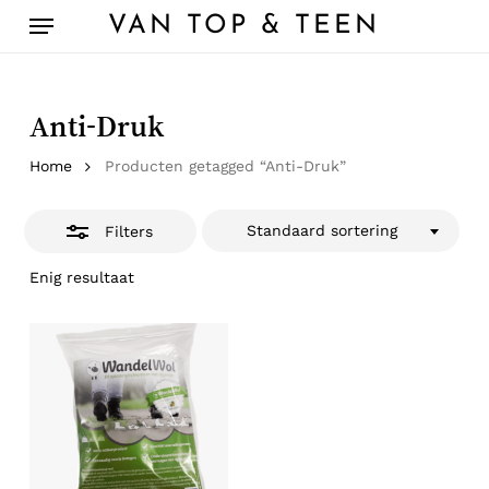
Skip
Menu
VAN TOP & TEEN
to
Close
main
Filters
content
Anti-Druk
Home
Producten getagged “Anti-Druk”
Standaard sortering
Filters
Enig resultaat