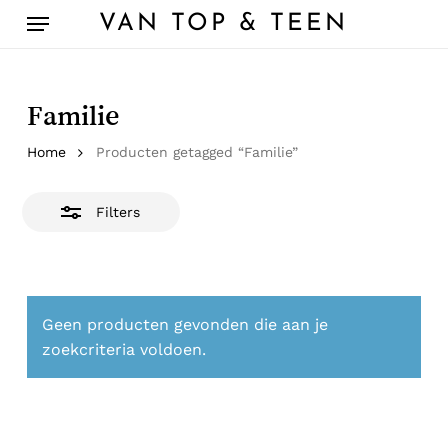
Skip
Menu
VAN TOP & TEEN
to
Close
main
Filters
content
Familie
Home
Producten getagged “Familie”
Filters
Geen producten gevonden die aan je
zoekcriteria voldoen.