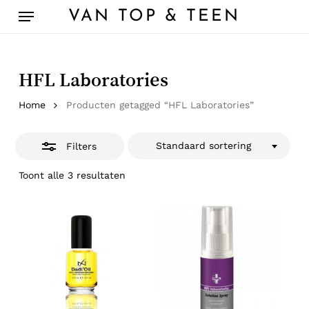
Skip
Menu
VAN TOP & TEEN
to
Close
main
Filters
content
HFL Laboratories
Home
Producten getagged “HFL Laboratories”
Standaard sortering
Filters
Toont alle 3 resultaten