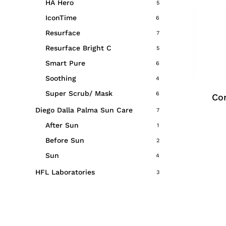
HA Hero
5
IconTime
6
Resurface
7
Resurface Bright C
5
Smart Pure
6
Soothing
4
Super Scrub/ Mask
6
Co
Diego Dalla Palma Sun Care
7
After Sun
1
Before Sun
2
Sun
4
HFL Laboratories
3