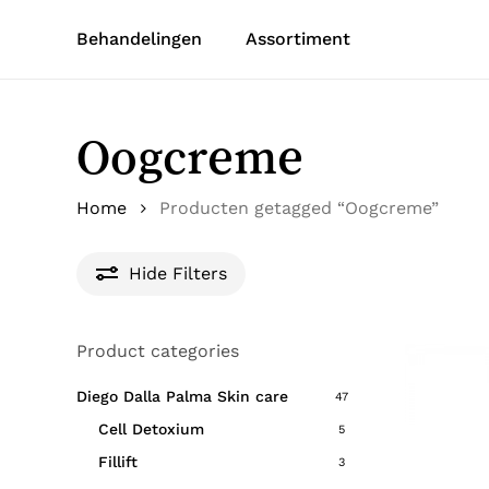
Skip
Behandelingen
Assortiment
to
main
content
Oogcreme
Home
Producten getagged “Oogcreme”
Hide
Filters
Product categories
Diego Dalla Palma Skin care
47
Cell Detoxium
5
Fillift
3