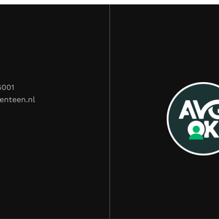
6001
enteen.nl