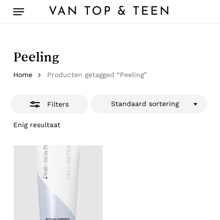
Skip
Menu
VAN TOP & TEEN
to
Close
main
Filters
content
Peeling
Home
Producten getagged “Peeling”
Standaard sortering
Filters
Enig resultaat