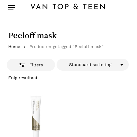
Skip
Menu
VAN TOP & TEEN
to
Close
main
Filters
content
Peeloff mask
Home
Producten getagged “Peeloff mask”
Standaard sortering
Filters
Enig resultaat