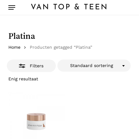
Skip
Menu
VAN TOP & TEEN
to
Close
main
Filters
content
Platina
Home
Producten getagged “Platina”
Standaard sortering
Filters
Enig resultaat