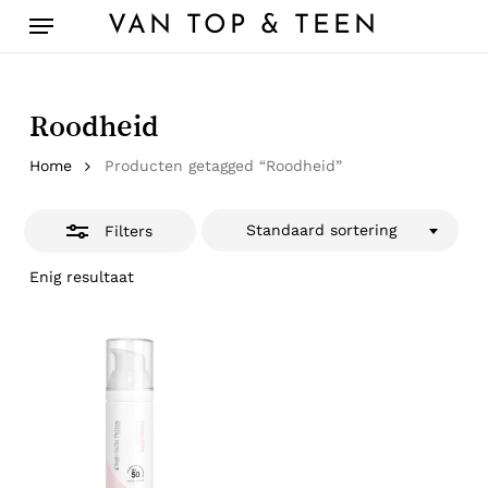
Skip
Menu
VAN TOP & TEEN
to
Close
main
Filters
content
Roodheid
Home
Producten getagged “Roodheid”
Standaard sortering
Filters
Enig resultaat