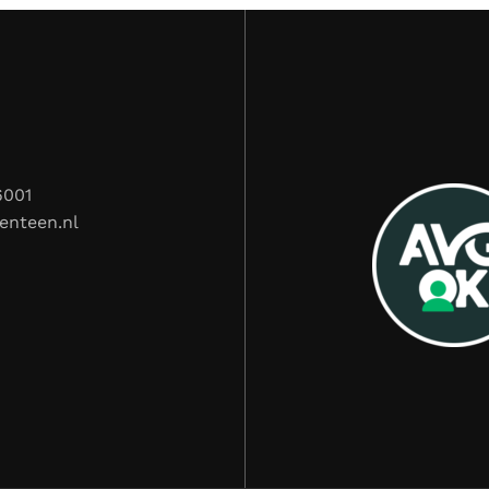
6001
enteen.nl