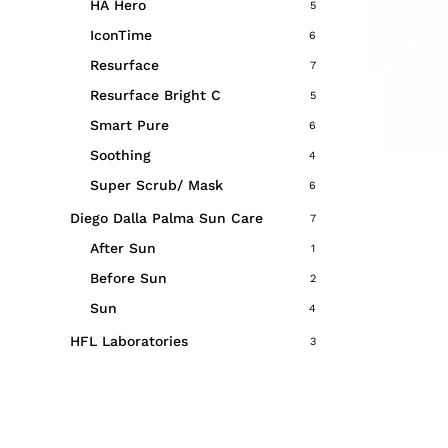
HA Hero
5
IconTime
6
Resurface
7
Resurface Bright C
5
Smart Pure
6
Soothing
4
Super Scrub/ Mask
6
Diego Dalla Palma Sun Care
7
After Sun
1
Before Sun
2
Sun
4
HFL Laboratories
3