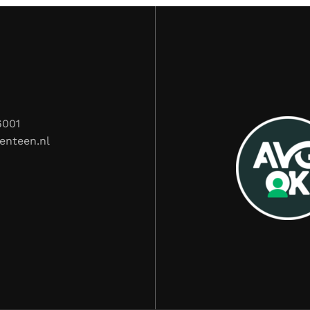
6001
enteen.nl