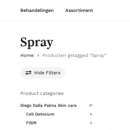
Skip
Behandelingen
Assortiment
to
main
content
Spray
Home
Producten getagged “Spray”
Hide
Filters
Product categories
Diego Dalla Palma Skin care
47
Cell Detoxium
5
Fillift
3