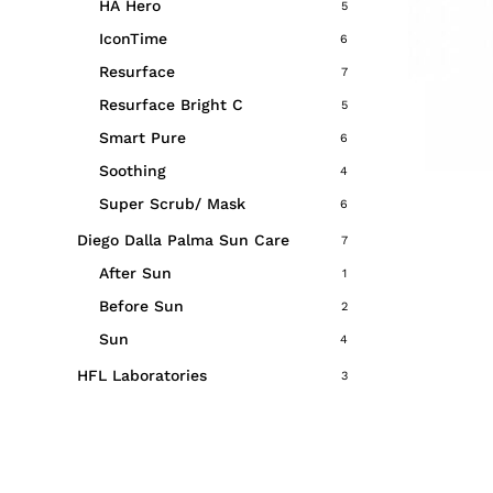
HA Hero
5
IconTime
6
Resurface
7
Resurface Bright C
5
Smart Pure
6
Soothing
4
Super Scrub/ Mask
6
Diego Dalla Palma Sun Care
7
After Sun
1
Before Sun
2
Sun
4
HFL Laboratories
3