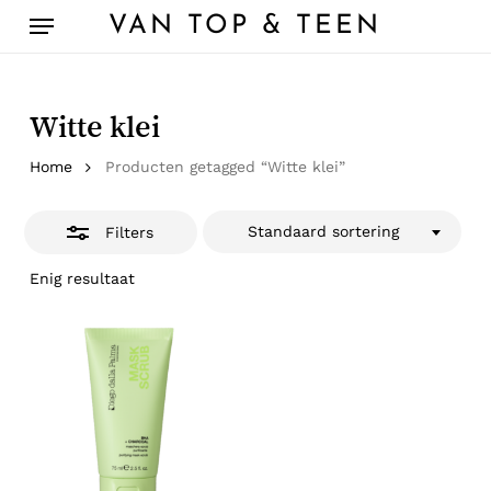
Skip
Menu
VAN TOP & TEEN
to
Close
main
Filters
content
Witte klei
Home
Producten getagged “Witte klei”
Standaard sortering
Filters
Enig resultaat