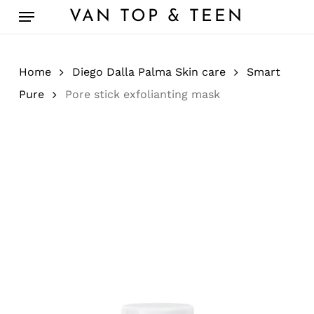
Skip
Menu
VAN TOP & TEEN
to
main
content
Home
Diego Dalla Palma Skin care
Smart
Pure
Pore stick exfolianting mask