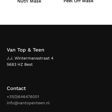
Peel Off Mask
Nutri Mask
Van Top & Teen
J.J. Wintermansstraat 4
5683 HZ Best
Contact
+31(0)646476001
info@vantopenteen.nl