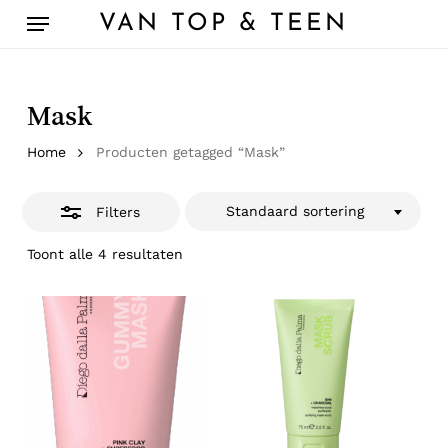
Skip
Menu
VAN TOP & TEEN
to
Close
main
Filters
content
Mask
Home
Producten getagged “Mask”
Standaard sortering
Filters
Toont alle 4 resultaten