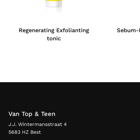
Regenerating Exfolianting
Sebum-N
tonic
Van Top & Teen
J.J. Wintermansstraat 4
5683 HZ Best